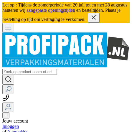
Let op : Tijdens de zomerperiode van 20 juli tot en met 28 augustus
hanteren wij
aangepaste openingstijden
en besteltijden. Plaats je
bestelling op tijd om vertraging te verkomen.
Jouw account
Inloggen
of
Aanmelden