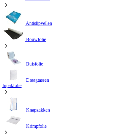
Antislipvellen
Bouwfolie
Buisfolie
Draagtassen
Inpakfolie
Knapzakken
Krimpfolie