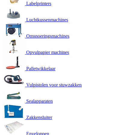
Labelprinters
Luchtkussenmachines
Omsnoeringsmachines
Opvulpapier machines
Palletwikkelaar
Vulpistolen voor stuwzakken
Sealapparaten
Zakkensluiter
Enveloppen