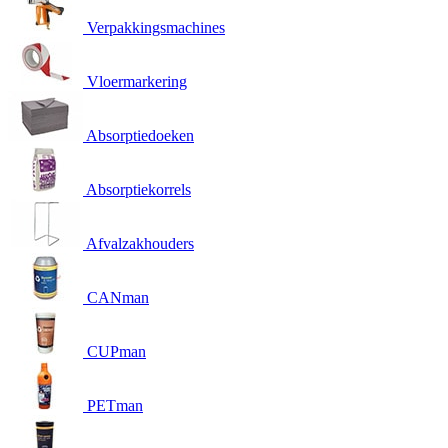
Verpakkingsmachines
Vloermarkering
Absorptiedoeken
Absorptiekorrels
Afvalzakhouders
CANman
CUPman
PETman