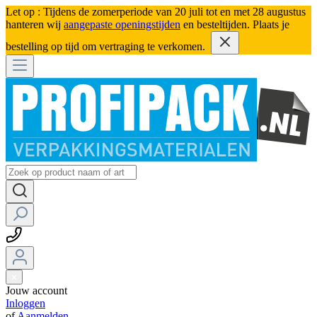
Let op : Tijdens de zomerperiode van 20 juli tot en met 28 augustus
hanteren wij
aangepaste openingstijden
en besteltijden. Plaats je
bestelling op tijd om vertraging te verkomen.
Jouw account
Inloggen
of
Aanmelden