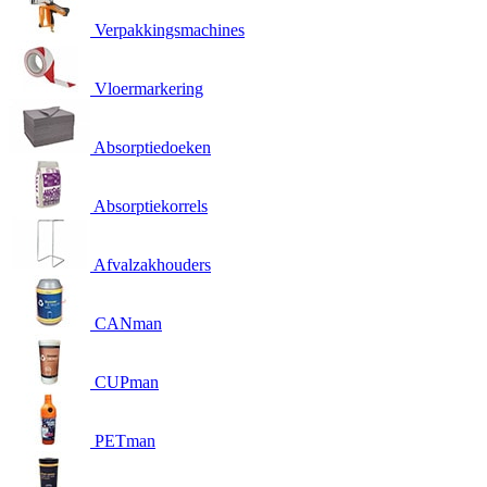
Verpakkingsmachines
Vloermarkering
Absorptiedoeken
Absorptiekorrels
Afvalzakhouders
CANman
CUPman
PETman