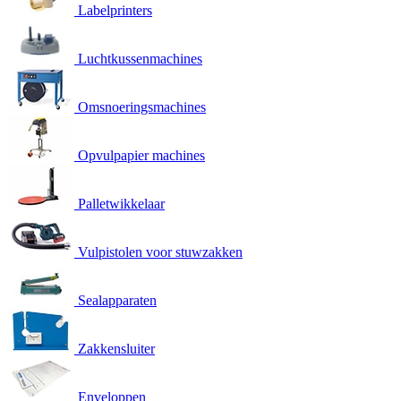
Labelprinters
Luchtkussenmachines
Omsnoeringsmachines
Opvulpapier machines
Palletwikkelaar
Vulpistolen voor stuwzakken
Sealapparaten
Zakkensluiter
Enveloppen