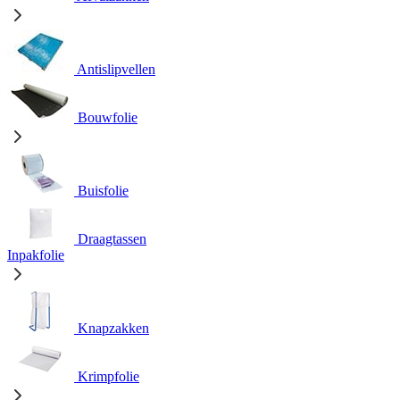
Antislipvellen
Bouwfolie
Buisfolie
Draagtassen
Inpakfolie
Knapzakken
Krimpfolie