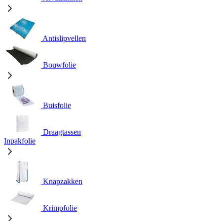
Antislipvellen
Bouwfolie
Buisfolie
Draagtassen
Inpakfolie
Knapzakken
Krimpfolie