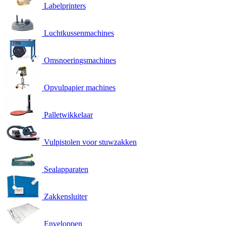
Labelprinters
Luchtkussenmachines
Omsnoeringsmachines
Opvulpapier machines
Palletwikkelaar
Vulpistolen voor stuwzakken
Sealapparaten
Zakkensluiter
Enveloppen