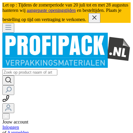
Let op : Tijdens de zomerperiode van 20 juli tot en met 28 augustus
hanteren wij
aangepaste openingstijden
en besteltijden. Plaats je
bestelling op tijd om vertraging te verkomen.
Jouw account
Inloggen
of
Aanmelden