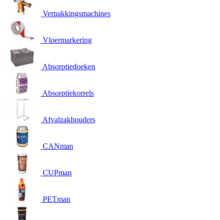
Verpakkingsmachines
Vloermarkering
Absorptiedoeken
Absorptiekorrels
Afvalzakhouders
CANman
CUPman
PETman