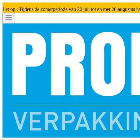
Let op : Tijdens de zomerperiode van 20 juli tot en met 28 augustus h