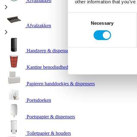
Afvalbakken
other information that you’ve
Consent
Necessary
Selection
Afvalzakken
Handzeep & dispensers
Kantine benodigdheden
Papieren handdoekjes & dispensers
Poetsdoeken
Poetspapier & dispensers
Toiletpapier & houders