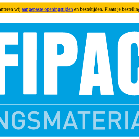
anteren wij
aangepaste openingstijden
en besteltijden. Plaats je bestell