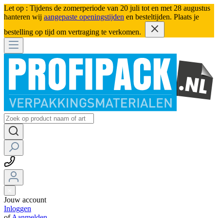
Let op : Tijdens de zomerperiode van 20 juli tot en met 28 augustus
hanteren wij
aangepaste openingstijden
en besteltijden. Plaats je
bestelling op tijd om vertraging te verkomen.
Jouw account
Inloggen
of
Aanmelden