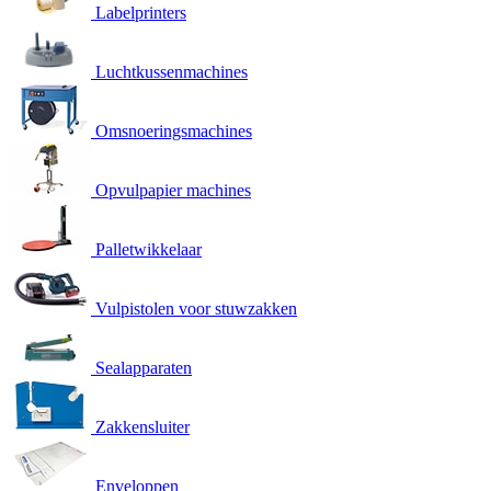
Labelprinters
Luchtkussenmachines
Omsnoeringsmachines
Opvulpapier machines
Palletwikkelaar
Vulpistolen voor stuwzakken
Sealapparaten
Zakkensluiter
Enveloppen