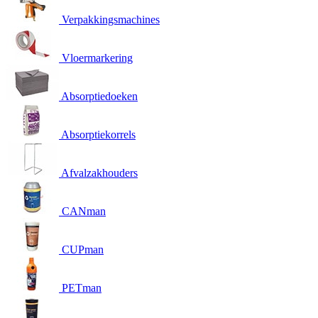
Verpakkingsmachines
Vloermarkering
Absorptiedoeken
Absorptiekorrels
Afvalzakhouders
CANman
CUPman
PETman