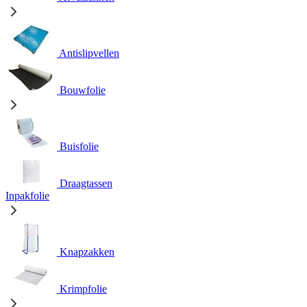
Antislipvellen
Bouwfolie
Buisfolie
Draagtassen
Inpakfolie
Knapzakken
Krimpfolie