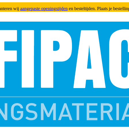
anteren wij
aangepaste openingstijden
en besteltijden. Plaats je bestell