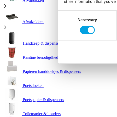
Afvalbakken
other information that you’ve
Consent
Necessary
Selection
Afvalzakken
Handzeep & dispensers
Kantine benodigdheden
Papieren handdoekjes & dispensers
Poetsdoeken
Poetspapier & dispensers
Toiletpapier & houders