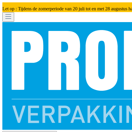
Let op : Tijdens de zomerperiode van 20 juli tot en met 28 augustus h