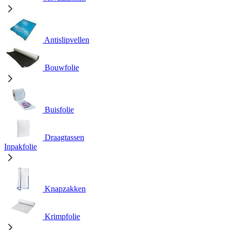
Antislipvellen
Bouwfolie
Buisfolie
Draagtassen
Inpakfolie
Knapzakken
Krimpfolie