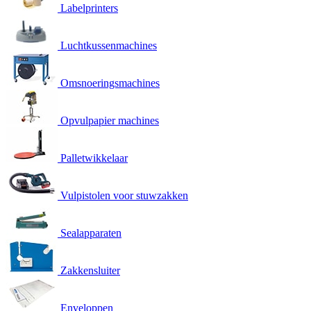
Labelprinters
Luchtkussenmachines
Omsnoeringsmachines
Opvulpapier machines
Palletwikkelaar
Vulpistolen voor stuwzakken
Sealapparaten
Zakkensluiter
Enveloppen