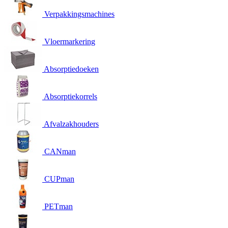
Verpakkingsmachines
Vloermarkering
Absorptiedoeken
Absorptiekorrels
Afvalzakhouders
CANman
CUPman
PETman