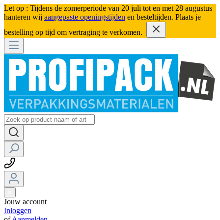
Let op : Tijdens de zomerperiode van 20 juli tot en met 28 augustus
hanteren wij
aangepaste openingstijden
en besteltijden. Plaats je
bestelling op tijd om vertraging te verkomen.
Jouw account
Inloggen
of
Aanmelden