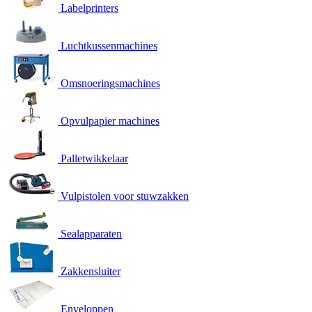
Labelprinters
Luchtkussenmachines
Omsnoeringsmachines
Opvulpapier machines
Palletwikkelaar
Vulpistolen voor stuwzakken
Sealapparaten
Zakkensluiter
Enveloppen