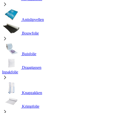
Antislipvellen
Bouwfolie
Buisfolie
Draagtassen
Inpakfolie
Knapzakken
Krimpfolie