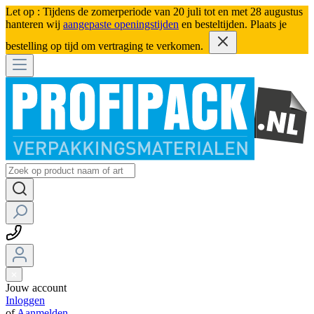
Let op : Tijdens de zomerperiode van 20 juli tot en met 28 augustus
hanteren wij
aangepaste openingstijden
en besteltijden. Plaats je
bestelling op tijd om vertraging te verkomen.
Jouw account
Inloggen
of
Aanmelden