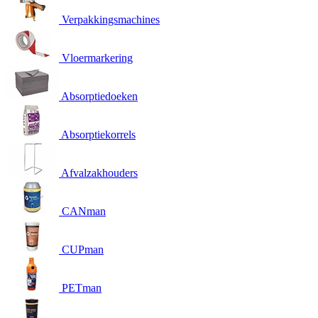
Verpakkingsmachines
Vloermarkering
Absorptiedoeken
Absorptiekorrels
Afvalzakhouders
CANman
CUPman
PETman