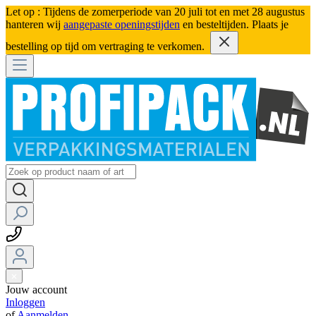
Let op : Tijdens de zomerperiode van 20 juli tot en met 28 augustus
hanteren wij
aangepaste openingstijden
en besteltijden. Plaats je
bestelling op tijd om vertraging te verkomen.
Jouw account
Inloggen
of
Aanmelden