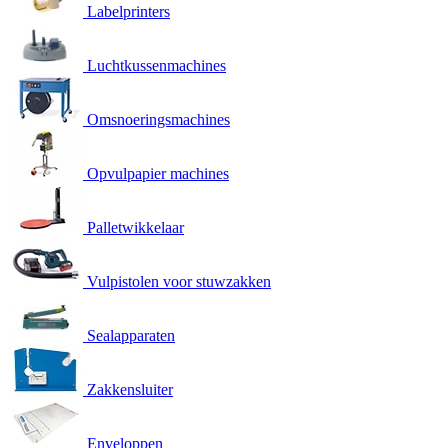
Labelprinters
Luchtkussenmachines
Omsnoeringsmachines
Opvulpapier machines
Palletwikkelaar
Vulpistolen voor stuwzakken
Sealapparaten
Zakkensluiter
Enveloppen