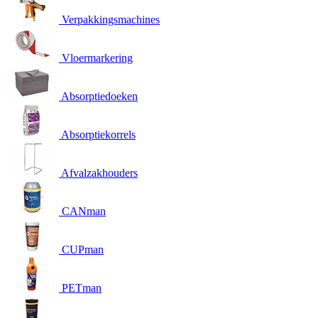
Verpakkingsmachines
Vloermarkering
Absorptiedoeken
Absorptiekorrels
Afvalzakhouders
CANman
CUPman
PETman