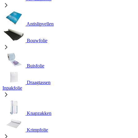
Antislipvellen
Bouwfolie
Buisfolie
Draagtassen
Inpakfolie
Knapzakken
Krimpfolie