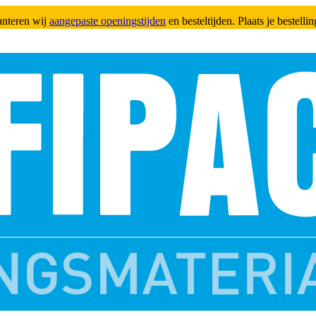
anteren wij
aangepaste openingstijden
en besteltijden. Plaats je bestell