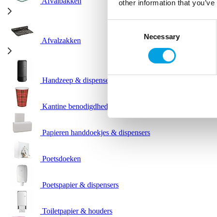
Afvalbakken
other information that you’ve
Consent
Necessary
Selection
Afvalzakken
Handzeep & dispensers
Kantine benodigdheden
Papieren handdoekjes & dispensers
Poetsdoeken
Poetspapier & dispensers
Toiletpapier & houders