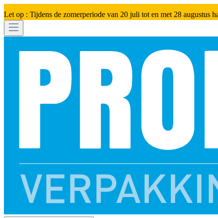
Let op : Tijdens de zomerperiode van 20 juli tot en met 28 augustus h