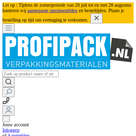
Let op : Tijdens de zomerperiode van 20 juli tot en met 28 augustus
hanteren wij
aangepaste openingstijden
en besteltijden. Plaats je
bestelling op tijd om vertraging te verkomen.
Jouw account
Inloggen
of
Aanmelden