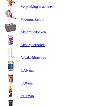
Verpakkingsmachines
Vloermarkering
Absorptiedoeken
Absorptiekorrels
Afvalzakhouders
CANman
CUPman
PETman