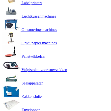
Labelprinters
Luchtkussenmachines
Omsnoeringsmachines
Opvulpapier machines
Palletwikkelaar
Vulpistolen voor stuwzakken
Sealapparaten
Zakkensluiter
Enveloppen