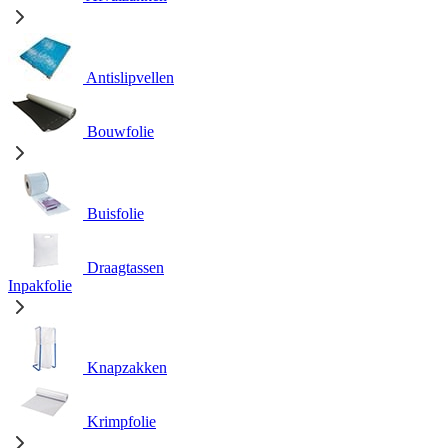
Antislipvellen
Bouwfolie
Buisfolie
Draagtassen
Inpakfolie
Knapzakken
Krimpfolie