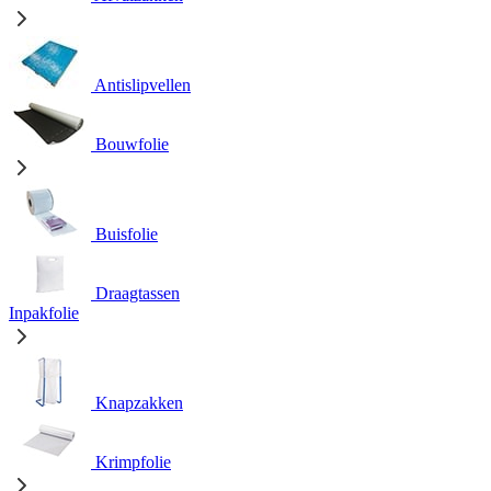
Antislipvellen
Bouwfolie
Buisfolie
Draagtassen
Inpakfolie
Knapzakken
Krimpfolie