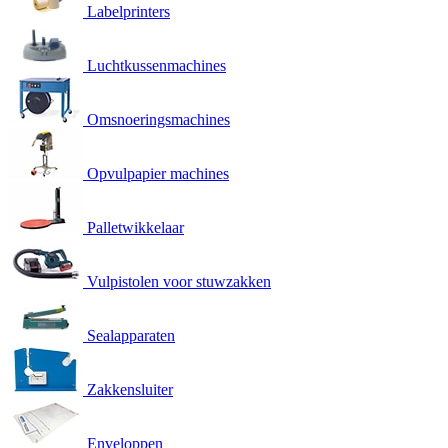
Labelprinters
Luchtkussenmachines
Omsnoeringsmachines
Opvulpapier machines
Palletwikkelaar
Vulpistolen voor stuwzakken
Sealapparaten
Zakkensluiter
Enveloppen