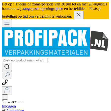
Let op : Tijdens de zomerperiode van 20 juli tot en met 28 augustus
hanteren wij
aangepaste openingstijden
en besteltijden. Plaats je
bestelling op tijd om vertraging te verkomen.
Jouw account
Inloggen
of
Aanmelden