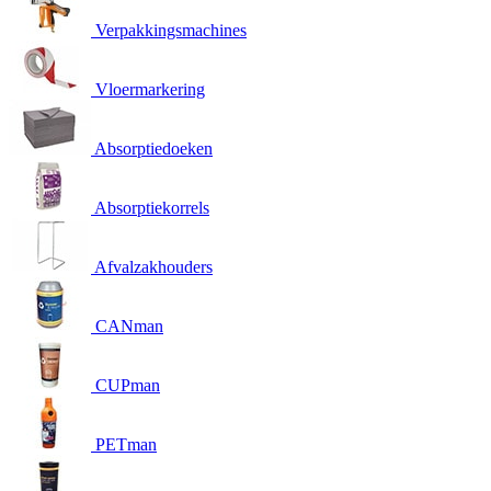
Verpakkingsmachines
Vloermarkering
Absorptiedoeken
Absorptiekorrels
Afvalzakhouders
CANman
CUPman
PETman