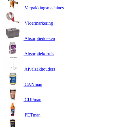
Verpakkingsmachines
Vloermarkering
Absorptiedoeken
Absorptiekorrels
Afvalzakhouders
CANman
CUPman
PETman