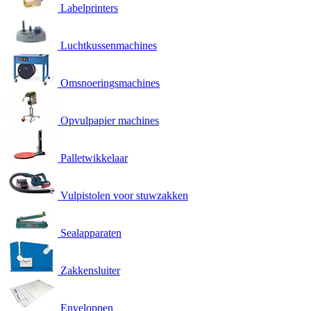
Labelprinters
Luchtkussenmachines
Omsnoeringsmachines
Opvulpapier machines
Palletwikkelaar
Vulpistolen voor stuwzakken
Sealapparaten
Zakkensluiter
Enveloppen