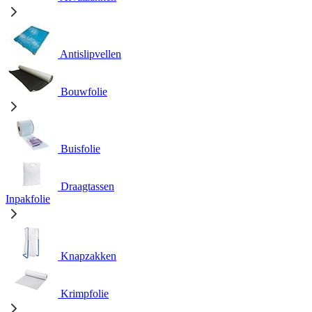
Antislipvellen
Bouwfolie
Buisfolie
Draagtassen
Inpakfolie
Knapzakken
Krimpfolie