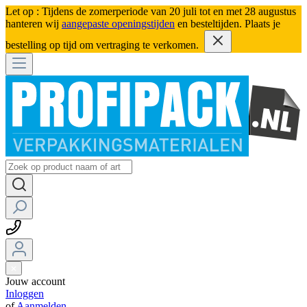
Let op : Tijdens de zomerperiode van 20 juli tot en met 28 augustus
hanteren wij
aangepaste openingstijden
en besteltijden. Plaats je
bestelling op tijd om vertraging te verkomen.
Jouw account
Inloggen
of
Aanmelden