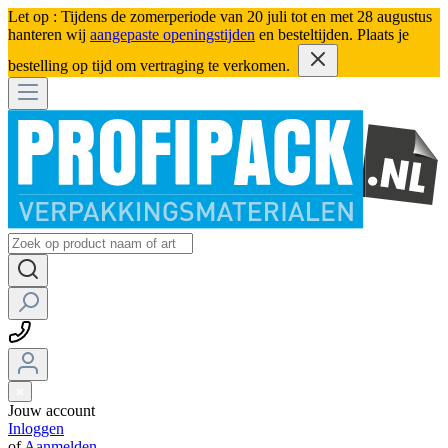
Let op : Tijdens de zomerperiode van 20 juli tot en met 28 augustus
hanteren wij
aangepaste openingstijden
en besteltijden. Plaats je
bestelling op tijd om vertraging te verkomen.
Jouw account
Inloggen
of
Aanmelden