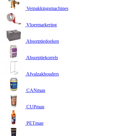
Verpakkingsmachines
Vloermarkering
Absorptiedoeken
Absorptiekorrels
Afvalzakhouders
CANman
CUPman
PETman