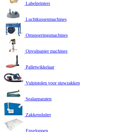
Labelprinters
Luchtkussenmachines
Omsnoeringsmachines
Opvulpapier machines
Palletwikkelaar
Vulpistolen voor stuwzakken
Sealapparaten
Zakkensluiter
Enveloppen