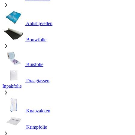
Antislipvellen
Bouwfolie
Buisfolie
Draagtassen
Inpakfolie
Knapzakken
Krimpfolie