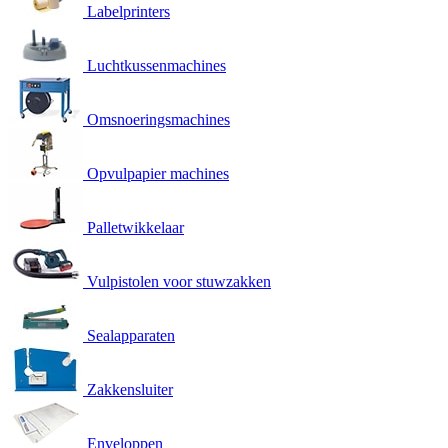
Labelprinters
Luchtkussenmachines
Omsnoeringsmachines
Opvulpapier machines
Palletwikkelaar
Vulpistolen voor stuwzakken
Sealapparaten
Zakkensluiter
Enveloppen