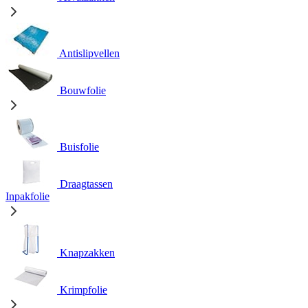
Antislipvellen
Bouwfolie
Buisfolie
Draagtassen
Inpakfolie
Knapzakken
Krimpfolie