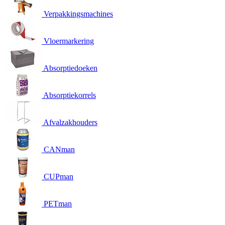
Verpakkingsmachines
Vloermarkering
Absorptiedoeken
Absorptiekorrels
Afvalzakhouders
CANman
CUPman
PETman