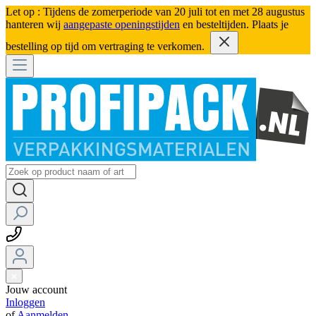
Let op : Tijdens de zomerperiode van 20 juli tot en met 28 augustus
hanteren wij
aangepaste openingstijden
en besteltijden. Plaats je
bestelling op tijd om vertraging te verkomen.
Jouw account
Inloggen
of
Aanmelden