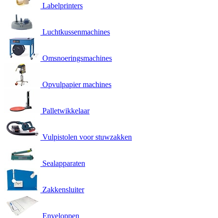
Labelprinters
Luchtkussenmachines
Omsnoeringsmachines
Opvulpapier machines
Palletwikkelaar
Vulpistolen voor stuwzakken
Sealapparaten
Zakkensluiter
Enveloppen