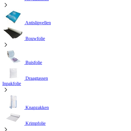
Antislipvellen
Bouwfolie
Buisfolie
Draagtassen
Inpakfolie
Knapzakken
Krimpfolie