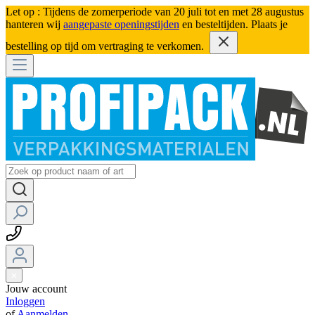
Let op : Tijdens de zomerperiode van 20 juli tot en met 28 augustus
hanteren wij
aangepaste openingstijden
en besteltijden. Plaats je
bestelling op tijd om vertraging te verkomen.
Jouw account
Inloggen
of
Aanmelden