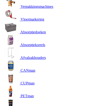
Verpakkingsmachines
Vloermarkering
Absorptiedoeken
Absorptiekorrels
Afvalzakhouders
CANman
CUPman
PETman