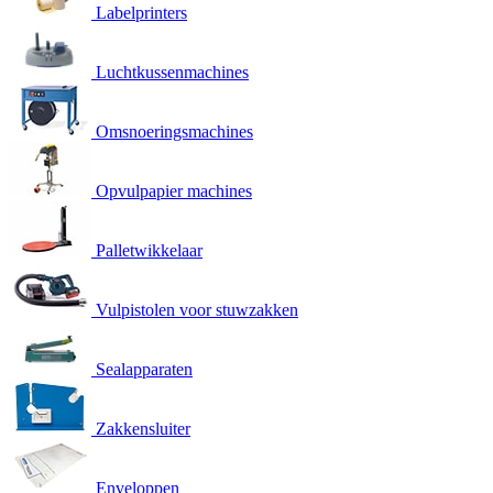
Labelprinters
Luchtkussenmachines
Omsnoeringsmachines
Opvulpapier machines
Palletwikkelaar
Vulpistolen voor stuwzakken
Sealapparaten
Zakkensluiter
Enveloppen