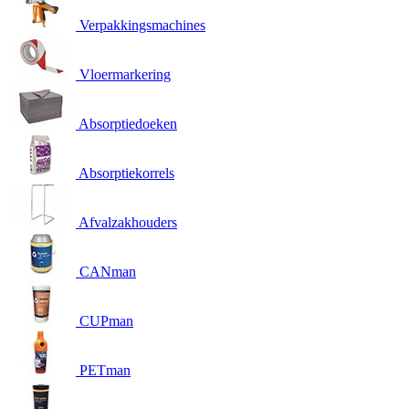
Verpakkingsmachines
Vloermarkering
Absorptiedoeken
Absorptiekorrels
Afvalzakhouders
CANman
CUPman
PETman