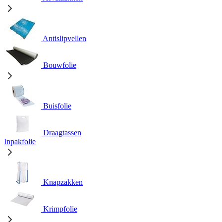
Antislipvellen
Bouwfolie
Buisfolie
Draagtassen
Inpakfolie
Knapzakken
Krimpfolie