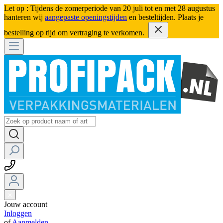
Let op : Tijdens de zomerperiode van 20 juli tot en met 28 augustus
hanteren wij
aangepaste openingstijden
en besteltijden. Plaats je
bestelling op tijd om vertraging te verkomen.
Jouw account
Inloggen
of
Aanmelden