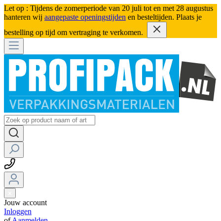
Let op : Tijdens de zomerperiode van 20 juli tot en met 28 augustus
hanteren wij
aangepaste openingstijden
en besteltijden. Plaats je
bestelling op tijd om vertraging te verkomen.
Jouw account
Inloggen
of
Aanmelden