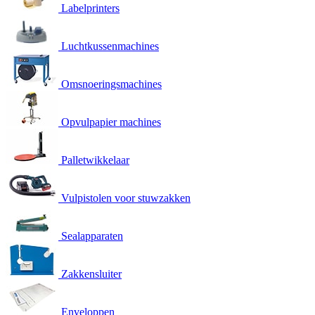
Labelprinters
Luchtkussenmachines
Omsnoeringsmachines
Opvulpapier machines
Palletwikkelaar
Vulpistolen voor stuwzakken
Sealapparaten
Zakkensluiter
Enveloppen