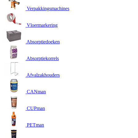
Verpakkingsmachines
Vloermarkering
Absorptiedoeken
Absorptiekorrels
Afvalzakhouders
CANman
CUPman
PETman