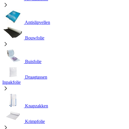
Antislipvellen
Bouwfolie
Buisfolie
Draagtassen
Inpakfolie
Knapzakken
Krimpfolie