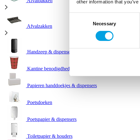
Afvalbakken
other information that you’ve
Consent
Necessary
Selection
Afvalzakken
Handzeep & dispensers
Kantine benodigdheden
Papieren handdoekjes & dispensers
Poetsdoeken
Poetspapier & dispensers
Toiletpapier & houders