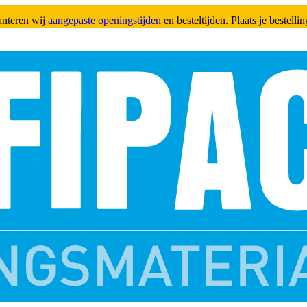
anteren wij
aangepaste openingstijden
en besteltijden. Plaats je bestell