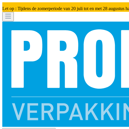
Let op : Tijdens de zomerperiode van 20 juli tot en met 28 augustus h