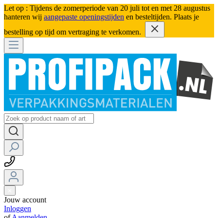
Let op : Tijdens de zomerperiode van 20 juli tot en met 28 augustus
hanteren wij
aangepaste openingstijden
en besteltijden. Plaats je
bestelling op tijd om vertraging te verkomen.
Jouw account
Inloggen
of
Aanmelden