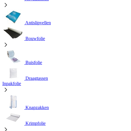
Antislipvellen
Bouwfolie
Buisfolie
Draagtassen
Inpakfolie
Knapzakken
Krimpfolie