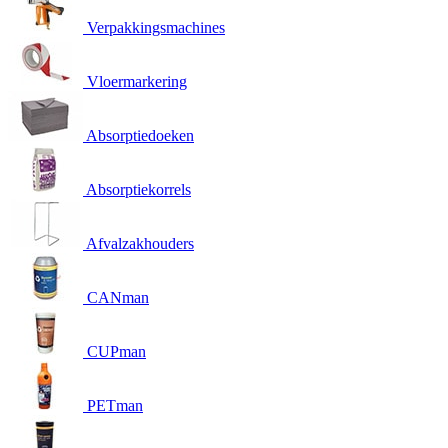
Verpakkingsmachines
Vloermarkering
Absorptiedoeken
Absorptiekorrels
Afvalzakhouders
CANman
CUPman
PETman