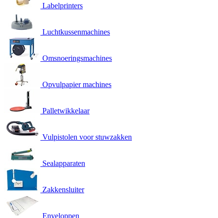
Labelprinters
Luchtkussenmachines
Omsnoeringsmachines
Opvulpapier machines
Palletwikkelaar
Vulpistolen voor stuwzakken
Sealapparaten
Zakkensluiter
Enveloppen