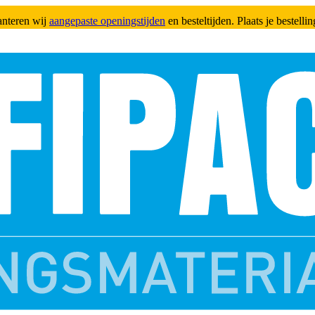
anteren wij
aangepaste openingstijden
en besteltijden. Plaats je bestell