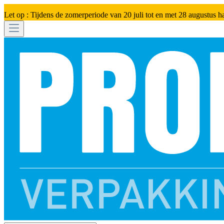
Let op : Tijdens de zomerperiode van 20 juli tot en met 28 augustus h