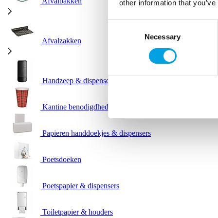
Afvalbakken
other information that you’ve
Consent
Necessary
Selection
Afvalzakken
Handzeep & dispensers
Kantine benodigdheden
Papieren handdoekjes & dispensers
Poetsdoeken
Poetspapier & dispensers
Toiletpapier & houders