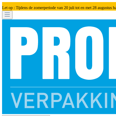
Let op : Tijdens de zomerperiode van 20 juli tot en met 28 augustus h