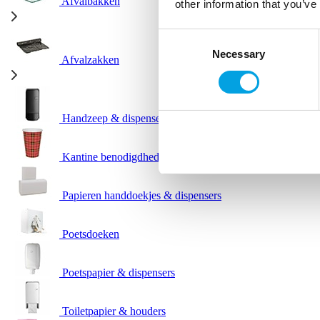
Afvalbakken
other information that you’ve
Consent
Necessary
Selection
Afvalzakken
Handzeep & dispensers
Kantine benodigdheden
Papieren handdoekjes & dispensers
Poetsdoeken
Poetspapier & dispensers
Toiletpapier & houders