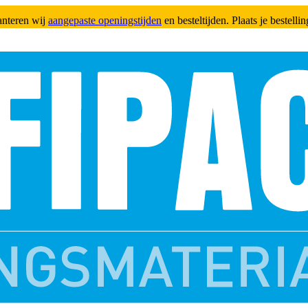
anteren wij
aangepaste openingstijden
en besteltijden. Plaats je bestell