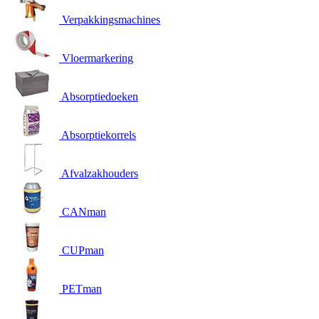
Verpakkingsmachines
Vloermarkering
Absorptiedoeken
Absorptiekorrels
Afvalzakhouders
CANman
CUPman
PETman