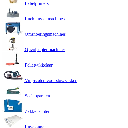
Labelprinters
Luchtkussenmachines
Omsnoeringsmachines
Opvulpapier machines
Palletwikkelaar
Vulpistolen voor stuwzakken
Sealapparaten
Zakkensluiter
Enveloppen