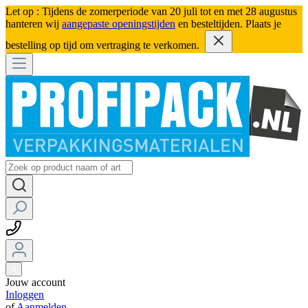
Let op : Tijdens de zomerperiode van 20 juli tot en met 28 augustus
hanteren wij
aangepaste openingstijden
en besteltijden. Plaats je
bestelling op tijd om vertraging te verkomen.
Jouw account
Inloggen
of
Aanmelden