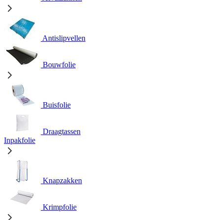
Antislipvellen
Bouwfolie
Buisfolie
Draagtassen
Inpakfolie
Knapzakken
Krimpfolie