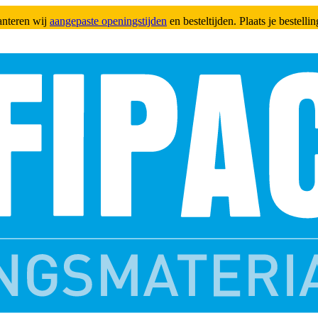
anteren wij
aangepaste openingstijden
en besteltijden. Plaats je bestell