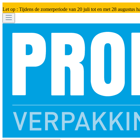
Let op : Tijdens de zomerperiode van 20 juli tot en met 28 augustus h