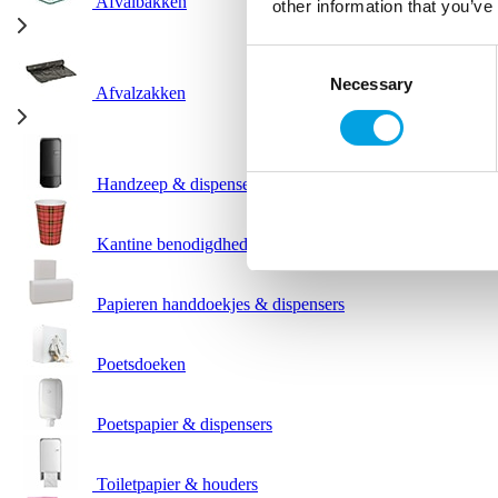
Afvalbakken
other information that you’ve
Consent
Necessary
Selection
Afvalzakken
Handzeep & dispensers
Kantine benodigdheden
Papieren handdoekjes & dispensers
Poetsdoeken
Poetspapier & dispensers
Toiletpapier & houders