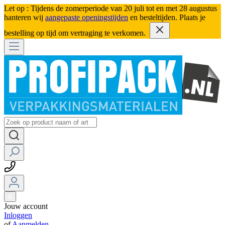
Let op : Tijdens de zomerperiode van 20 juli tot en met 28 augustus
hanteren wij
aangepaste openingstijden
en besteltijden. Plaats je
bestelling op tijd om vertraging te verkomen.
Jouw account
Inloggen
of
Aanmelden