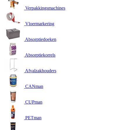
Verpakkingsmachines
Vloermarkering
Absorptiedoeken
Absorptiekorrels
Afvalzakhouders
CANman
CUPman
PETman