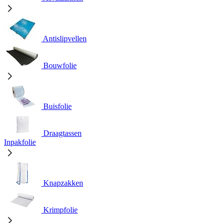
Antislipvellen
Bouwfolie
Buisfolie
Draagtassen
Inpakfolie
Knapzakken
Krimpfolie