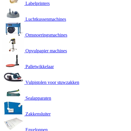
Labelprinters
Luchtkussenmachines
Omsnoeringsmachines
Opvulpapier machines
Palletwikkelaar
Vulpistolen voor stuwzakken
Sealapparaten
Zakkensluiter
Enveloppen