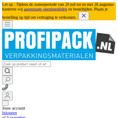
Let op : Tijdens de zomerperiode van 20 juli tot en met 28 augustus
hanteren wij
aangepaste openingstijden
en besteltijden. Plaats je
bestelling op tijd om vertraging te verkomen.
Jouw account
Inloggen
of
Aanmelden