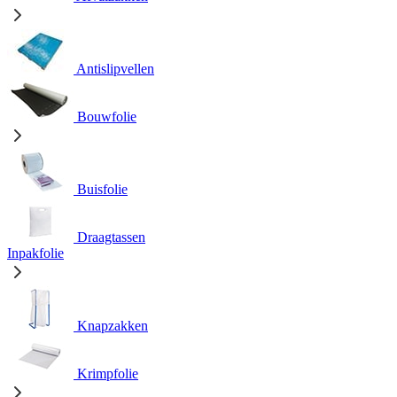
Antislipvellen
Bouwfolie
Buisfolie
Draagtassen
Inpakfolie
Knapzakken
Krimpfolie