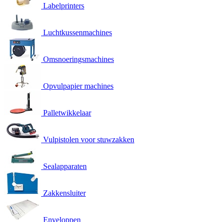
Labelprinters
Luchtkussenmachines
Omsnoeringsmachines
Opvulpapier machines
Palletwikkelaar
Vulpistolen voor stuwzakken
Sealapparaten
Zakkensluiter
Enveloppen