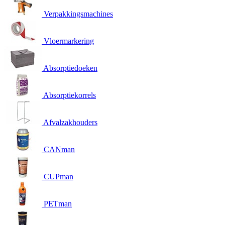
Verpakkingsmachines
Vloermarkering
Absorptiedoeken
Absorptiekorrels
Afvalzakhouders
CANman
CUPman
PETman