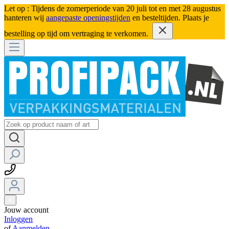
Let op : Tijdens de zomerperiode van 20 juli tot en met 28 augustus
hanteren wij
aangepaste openingstijden
en besteltijden. Plaats je
bestelling op tijd om vertraging te verkomen.
Jouw account
Inloggen
of
Aanmelden