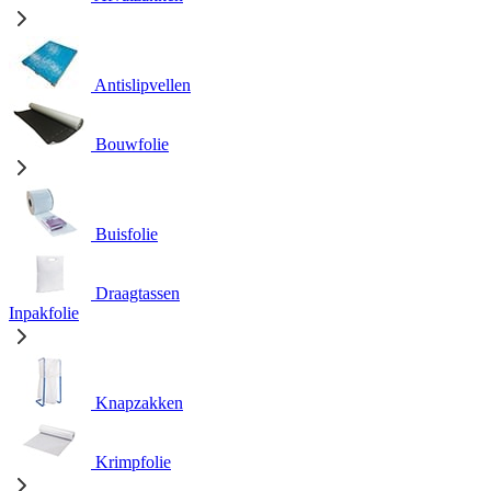
Antislipvellen
Bouwfolie
Buisfolie
Draagtassen
Inpakfolie
Knapzakken
Krimpfolie