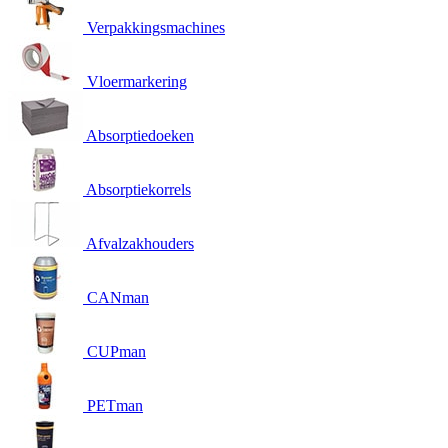
Verpakkingsmachines
Vloermarkering
Absorptiedoeken
Absorptiekorrels
Afvalzakhouders
CANman
CUPman
PETman