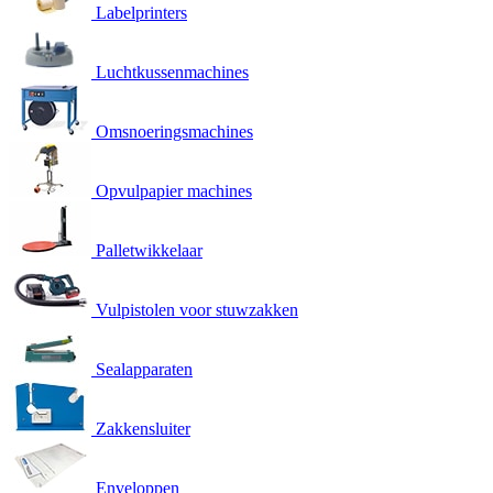
Labelprinters
Luchtkussenmachines
Omsnoeringsmachines
Opvulpapier machines
Palletwikkelaar
Vulpistolen voor stuwzakken
Sealapparaten
Zakkensluiter
Enveloppen