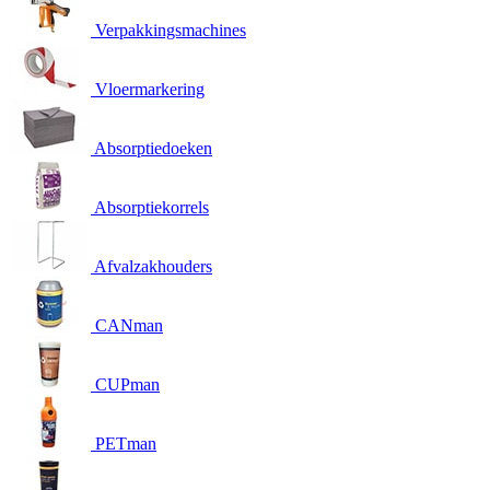
Verpakkingsmachines
Vloermarkering
Absorptiedoeken
Absorptiekorrels
Afvalzakhouders
CANman
CUPman
PETman