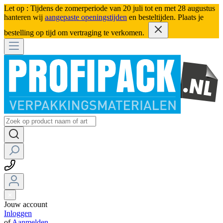
Let op : Tijdens de zomerperiode van 20 juli tot en met 28 augustus
hanteren wij
aangepaste openingstijden
en besteltijden. Plaats je
bestelling op tijd om vertraging te verkomen.
Jouw account
Inloggen
of
Aanmelden