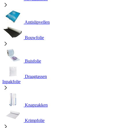
Antislipvellen
Bouwfolie
Buisfolie
Draagtassen
Inpakfolie
Knapzakken
Krimpfolie