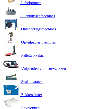
Labelprinters
Luchtkussenmachines
Omsnoeringsmachines
Opvulpapier machines
Palletwikkelaar
Vulpistolen voor stuwzakken
Sealapparaten
Zakkensluiter
Enveloppen