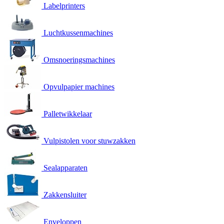
Labelprinters
Luchtkussenmachines
Omsnoeringsmachines
Opvulpapier machines
Palletwikkelaar
Vulpistolen voor stuwzakken
Sealapparaten
Zakkensluiter
Enveloppen