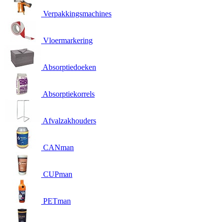
Verpakkingsmachines
Vloermarkering
Absorptiedoeken
Absorptiekorrels
Afvalzakhouders
CANman
CUPman
PETman