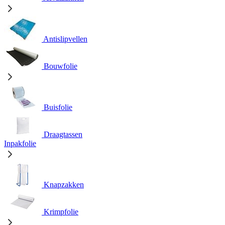
Antislipvellen
Bouwfolie
Buisfolie
Draagtassen
Inpakfolie
Knapzakken
Krimpfolie