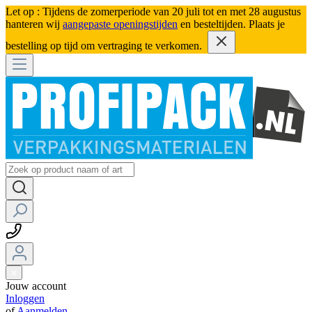
Let op : Tijdens de zomerperiode van 20 juli tot en met 28 augustus
hanteren wij
aangepaste openingstijden
en besteltijden. Plaats je
bestelling op tijd om vertraging te verkomen.
Jouw account
Inloggen
of
Aanmelden