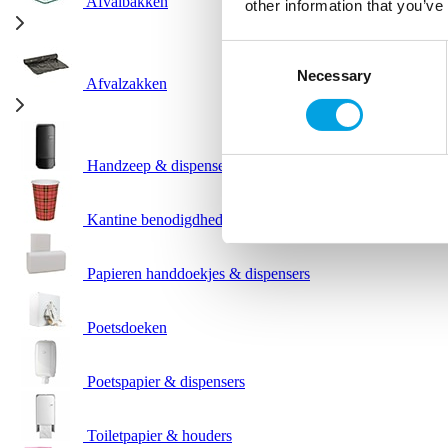
Afvalbakken
other information that you’ve
Consent
Necessary
Selection
Afvalzakken
Handzeep & dispensers
Kantine benodigdheden
Papieren handdoekjes & dispensers
Poetsdoeken
Poetspapier & dispensers
Toiletpapier & houders