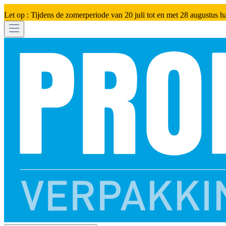
Let op : Tijdens de zomerperiode van 20 juli tot en met 28 augustus h