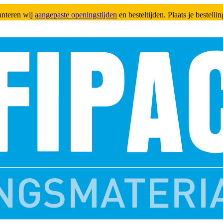
anteren wij
aangepaste openingstijden
en besteltijden. Plaats je bestell