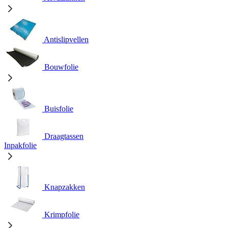
Antislipvellen
Bouwfolie
Buisfolie
Draagtassen
Inpakfolie
Knapzakken
Krimpfolie