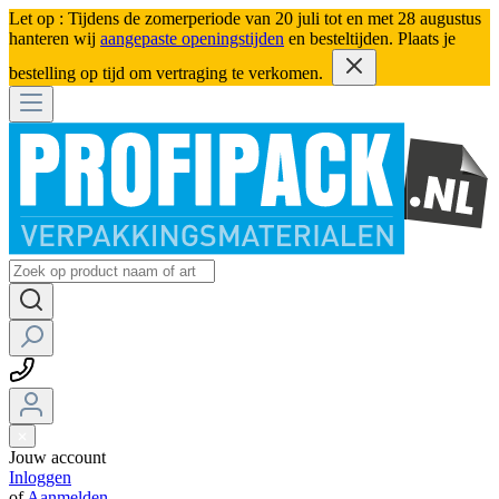
Let op : Tijdens de zomerperiode van 20 juli tot en met 28 augustus
hanteren wij
aangepaste openingstijden
en besteltijden. Plaats je
bestelling op tijd om vertraging te verkomen.
Jouw account
Inloggen
of
Aanmelden