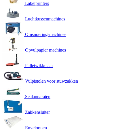
Labelprinters
Luchtkussenmachines
Omsnoeringsmachines
Opvulpapier machines
Palletwikkelaar
Vulpistolen voor stuwzakken
Sealapparaten
Zakkensluiter
Enveloppen