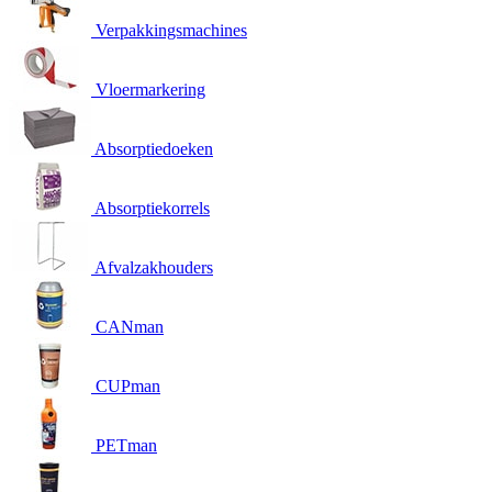
Verpakkingsmachines
Vloermarkering
Absorptiedoeken
Absorptiekorrels
Afvalzakhouders
CANman
CUPman
PETman