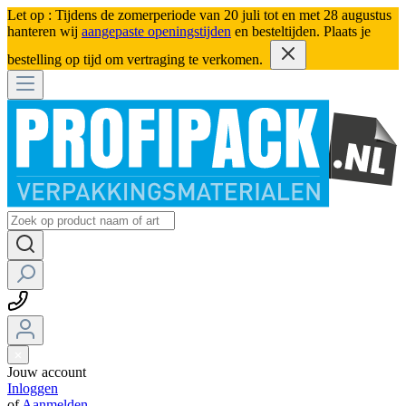
Let op : Tijdens de zomerperiode van 20 juli tot en met 28 augustus
hanteren wij
aangepaste openingstijden
en besteltijden. Plaats je
bestelling op tijd om vertraging te verkomen.
Jouw account
Inloggen
of
Aanmelden