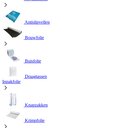
Antislipvellen
Bouwfolie
Buisfolie
Draagtassen
Inpakfolie
Knapzakken
Krimpfolie