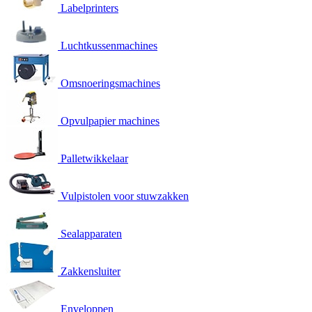
Labelprinters
Luchtkussenmachines
Omsnoeringsmachines
Opvulpapier machines
Palletwikkelaar
Vulpistolen voor stuwzakken
Sealapparaten
Zakkensluiter
Enveloppen