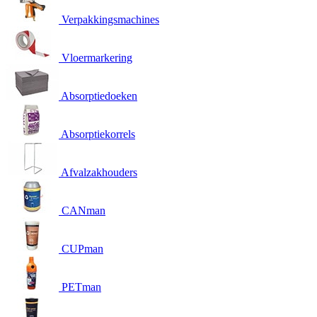
Verpakkingsmachines
Vloermarkering
Absorptiedoeken
Absorptiekorrels
Afvalzakhouders
CANman
CUPman
PETman