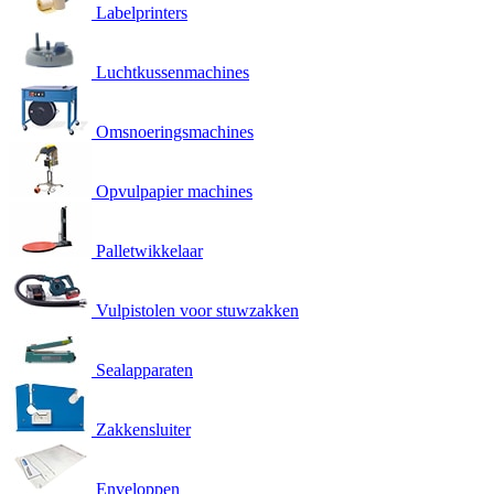
Labelprinters
Luchtkussenmachines
Omsnoeringsmachines
Opvulpapier machines
Palletwikkelaar
Vulpistolen voor stuwzakken
Sealapparaten
Zakkensluiter
Enveloppen