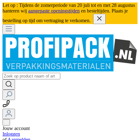
Let op : Tijdens de zomerperiode van 20 juli tot en met 28 augustus
hanteren wij
aangepaste openingstijden
en besteltijden. Plaats je
bestelling op tijd om vertraging te verkomen.
Jouw account
Inloggen
of
Aanmelden