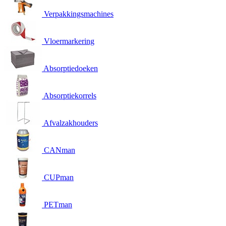
Verpakkingsmachines
Vloermarkering
Absorptiedoeken
Absorptiekorrels
Afvalzakhouders
CANman
CUPman
PETman