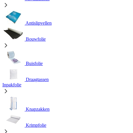
Antislipvellen
Bouwfolie
Buisfolie
Draagtassen
Inpakfolie
Knapzakken
Krimpfolie