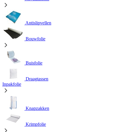
Antislipvellen
Bouwfolie
Buisfolie
Draagtassen
Inpakfolie
Knapzakken
Krimpfolie