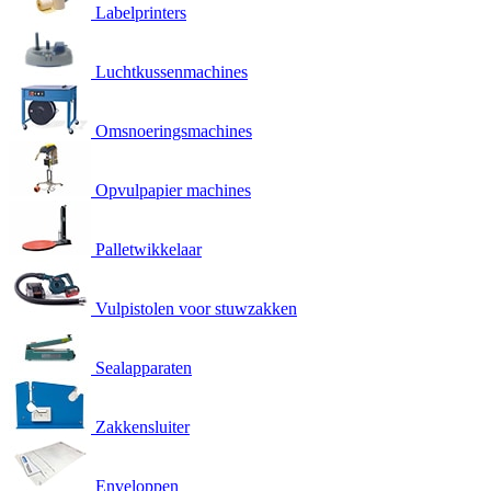
Labelprinters
Luchtkussenmachines
Omsnoeringsmachines
Opvulpapier machines
Palletwikkelaar
Vulpistolen voor stuwzakken
Sealapparaten
Zakkensluiter
Enveloppen