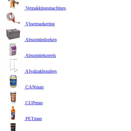
Verpakkingsmachines
Vloermarkering
Absorptiedoeken
Absorptiekorrels
Afvalzakhouders
CANman
CUPman
PETman