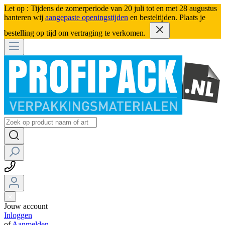
Let op : Tijdens de zomerperiode van 20 juli tot en met 28 augustus
hanteren wij
aangepaste openingstijden
en besteltijden. Plaats je
bestelling op tijd om vertraging te verkomen.
Jouw account
Inloggen
of
Aanmelden