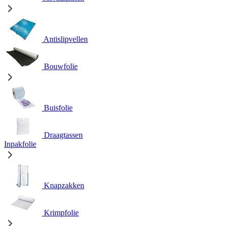
Antislipvellen
Bouwfolie
Buisfolie
Draagtassen
Inpakfolie
Knapzakken
Krimpfolie