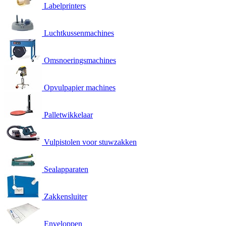
Labelprinters
Luchtkussenmachines
Omsnoeringsmachines
Opvulpapier machines
Palletwikkelaar
Vulpistolen voor stuwzakken
Sealapparaten
Zakkensluiter
Enveloppen