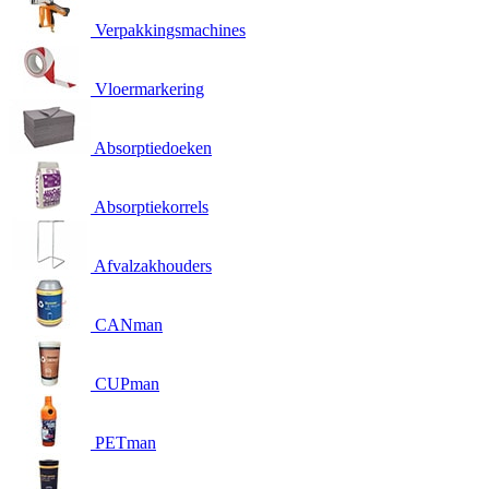
Verpakkingsmachines
Vloermarkering
Absorptiedoeken
Absorptiekorrels
Afvalzakhouders
CANman
CUPman
PETman