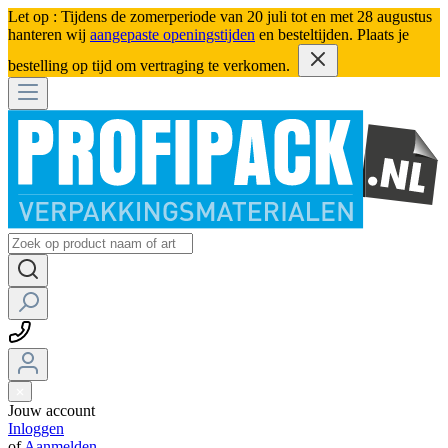
Let op : Tijdens de zomerperiode van 20 juli tot en met 28 augustus
hanteren wij
aangepaste openingstijden
en besteltijden. Plaats je
bestelling op tijd om vertraging te verkomen.
Jouw account
Inloggen
of
Aanmelden