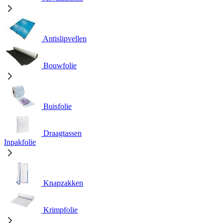
Antislipvellen
Bouwfolie
Buisfolie
Draagtassen
Inpakfolie
Knapzakken
Krimpfolie