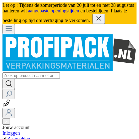
Let op : Tijdens de zomerperiode van 20 juli tot en met 28 augustus
hanteren wij
aangepaste openingstijden
en besteltijden. Plaats je
bestelling op tijd om vertraging te verkomen.
Jouw account
Inloggen
of
Aanmelden