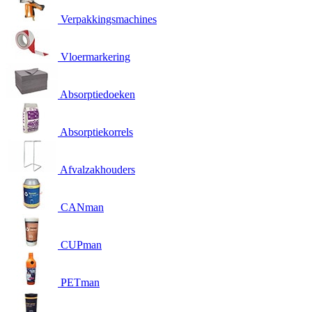
Verpakkingsmachines
Vloermarkering
Absorptiedoeken
Absorptiekorrels
Afvalzakhouders
CANman
CUPman
PETman