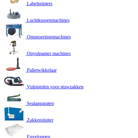
Labelprinters
Luchtkussenmachines
Omsnoeringsmachines
Opvulpapier machines
Palletwikkelaar
Vulpistolen voor stuwzakken
Sealapparaten
Zakkensluiter
Enveloppen