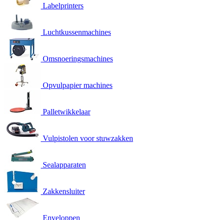
Labelprinters
Luchtkussenmachines
Omsnoeringsmachines
Opvulpapier machines
Palletwikkelaar
Vulpistolen voor stuwzakken
Sealapparaten
Zakkensluiter
Enveloppen