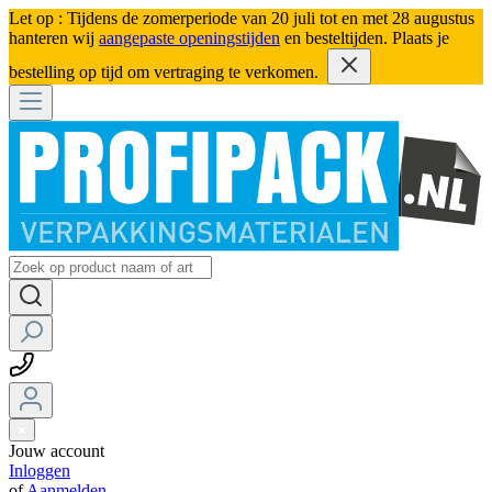
Let op : Tijdens de zomerperiode van 20 juli tot en met 28 augustus
hanteren wij
aangepaste openingstijden
en besteltijden. Plaats je
bestelling op tijd om vertraging te verkomen.
Jouw account
Inloggen
of
Aanmelden