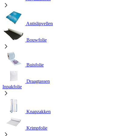
Antislipvellen
Bouwfolie
Buisfolie
Draagtassen
Inpakfolie
Knapzakken
Krimpfolie