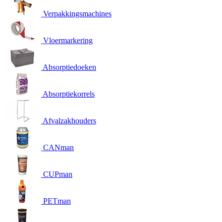
Verpakkingsmachines
Vloermarkering
Absorptiedoeken
Absorptiekorrels
Afvalzakhouders
CANman
CUPman
PETman