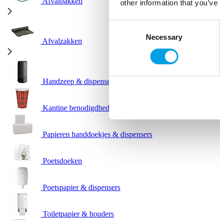
Afvalbakken
other information that you’ve
Consent
Necessary
Selection
Afvalzakken
Handzeep & dispensers
Kantine benodigdheden
Papieren handdoekjes & dispensers
Poetsdoeken
Poetspapier & dispensers
Toiletpapier & houders