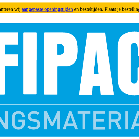
anteren wij
aangepaste openingstijden
en besteltijden. Plaats je bestell