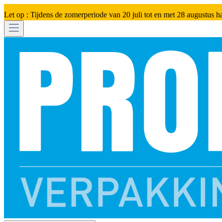
Let op : Tijdens de zomerperiode van 20 juli tot en met 28 augustus h