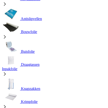
Antislipvellen
Bouwfolie
Buisfolie
Draagtassen
Inpakfolie
Knapzakken
Krimpfolie