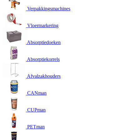
Verpakkingsmachines
Vloermarkering
Absorptiedoeken
Absorptiekorrels
Afvalzakhouders
CANman
CUPman
PETman