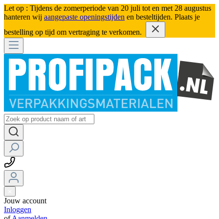
Let op : Tijdens de zomerperiode van 20 juli tot en met 28 augustus
hanteren wij
aangepaste openingstijden
en besteltijden. Plaats je
bestelling op tijd om vertraging te verkomen.
Jouw account
Inloggen
of
Aanmelden