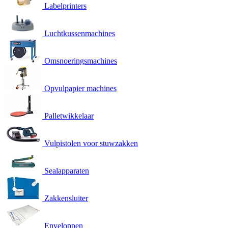
Labelprinters
Luchtkussenmachines
Omsnoeringsmachines
Opvulpapier machines
Palletwikkelaar
Vulpistolen voor stuwzakken
Sealapparaten
Zakkensluiter
Enveloppen