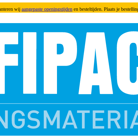
anteren wij
aangepaste openingstijden
en besteltijden. Plaats je bestell