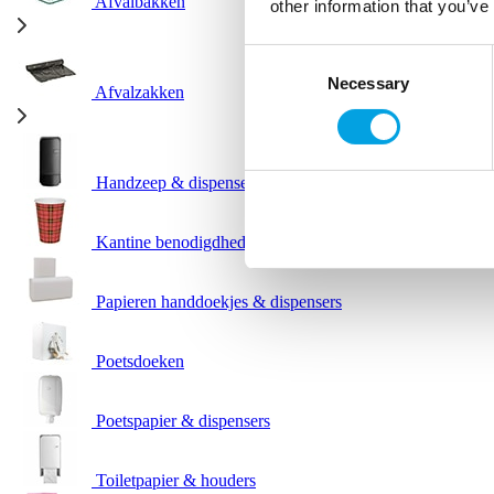
Afvalbakken
other information that you’ve
Consent
Necessary
Selection
Afvalzakken
Handzeep & dispensers
Kantine benodigdheden
Papieren handdoekjes & dispensers
Poetsdoeken
Poetspapier & dispensers
Toiletpapier & houders