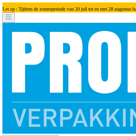
Let op : Tijdens de zomerperiode van 20 juli tot en met 28 augustus h