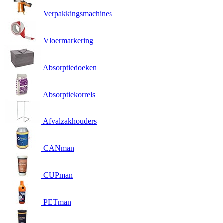
Verpakkingsmachines
Vloermarkering
Absorptiedoeken
Absorptiekorrels
Afvalzakhouders
CANman
CUPman
PETman