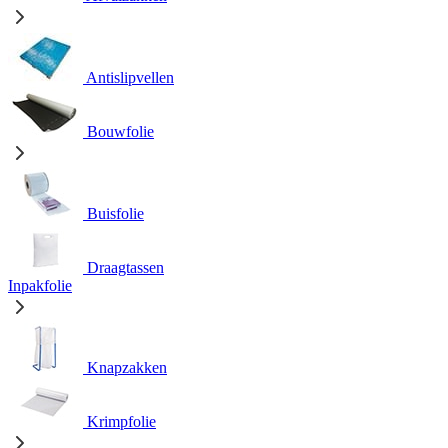
Antislipvellen
Bouwfolie
Buisfolie
Draagtassen
Inpakfolie
Knapzakken
Krimpfolie