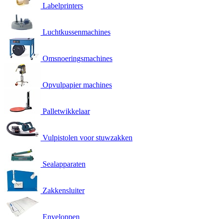
Labelprinters
Luchtkussenmachines
Omsnoeringsmachines
Opvulpapier machines
Palletwikkelaar
Vulpistolen voor stuwzakken
Sealapparaten
Zakkensluiter
Enveloppen