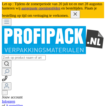
Let op : Tijdens de zomerperiode van 20 juli tot en met 28 augustus
hanteren wij
aangepaste openingstijden
en besteltijden. Plaats je
bestelling op tijd om vertraging te verkomen.
Jouw account
Inloggen
of
Aanmelden