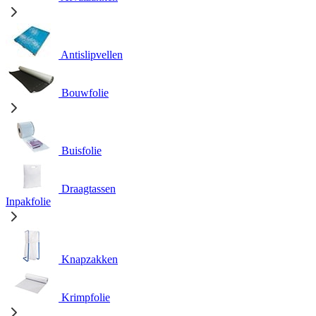
Antislipvellen
Bouwfolie
Buisfolie
Draagtassen
Inpakfolie
Knapzakken
Krimpfolie