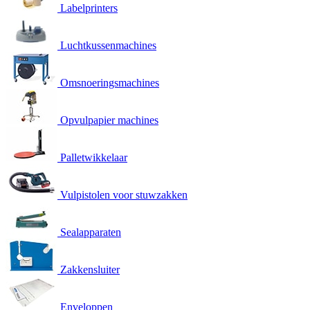
Labelprinters
Luchtkussenmachines
Omsnoeringsmachines
Opvulpapier machines
Palletwikkelaar
Vulpistolen voor stuwzakken
Sealapparaten
Zakkensluiter
Enveloppen