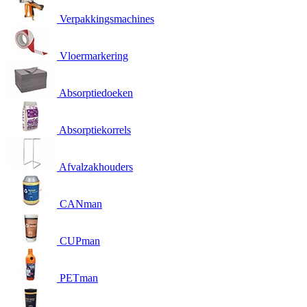
Verpakkingsmachines
Vloermarkering
Absorptiedoeken
Absorptiekorrels
Afvalzakhouders
CANman
CUPman
PETman