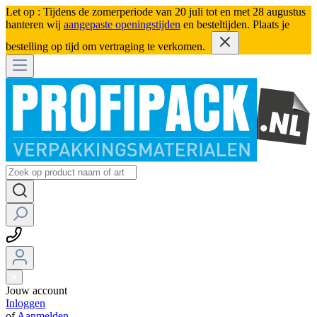
Let op : Tijdens de zomerperiode van 20 juli tot en met 28 augustus
hanteren wij
aangepaste openingstijden
en besteltijden. Plaats je
bestelling op tijd om vertraging te verkomen.
Jouw account
Inloggen
of
Aanmelden