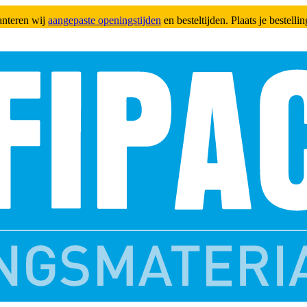
anteren wij
aangepaste openingstijden
en besteltijden. Plaats je bestell