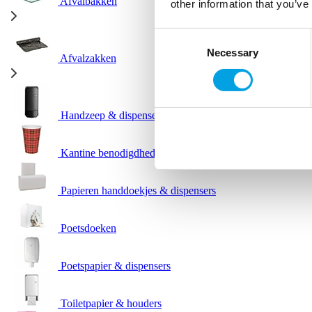
Afvalbakken
other information that you’ve
Consent
Necessary
Selection
Afvalzakken
Handzeep & dispensers
Kantine benodigdheden
Papieren handdoekjes & dispensers
Poetsdoeken
Poetspapier & dispensers
Toiletpapier & houders