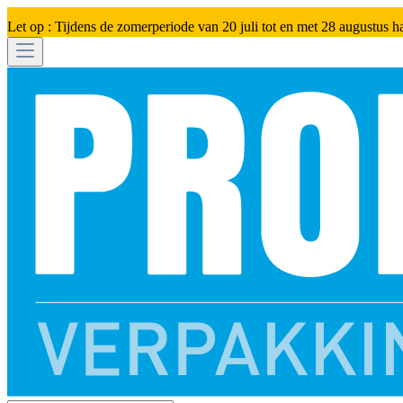
Let op : Tijdens de zomerperiode van 20 juli tot en met 28 augustus h