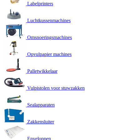
Labelprinters
Luchtkussenmachines
Omsnoeringsmachines
Opvulpapier machines
Palletwikkelaar
Vulpistolen voor stuwzakken
Sealapparaten
Zakkensluiter
Enveloppen