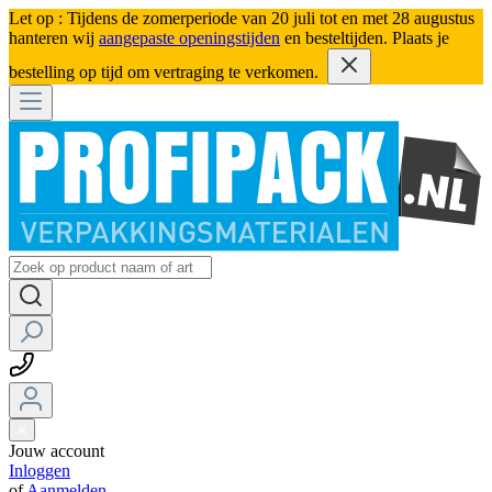
Let op : Tijdens de zomerperiode van 20 juli tot en met 28 augustus
hanteren wij
aangepaste openingstijden
en besteltijden. Plaats je
bestelling op tijd om vertraging te verkomen.
Jouw account
Inloggen
of
Aanmelden