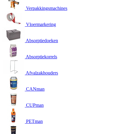
Verpakkingsmachines
Vloermarkering
Absorptiedoeken
Absorptiekorrels
Afvalzakhouders
CANman
CUPman
PETman