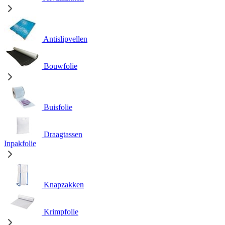
Antislipvellen
Bouwfolie
Buisfolie
Draagtassen
Inpakfolie
Knapzakken
Krimpfolie