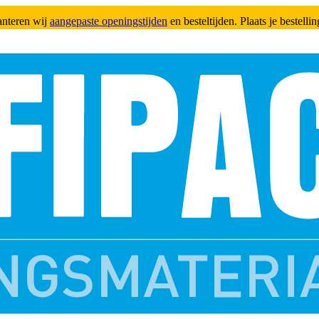
anteren wij
aangepaste openingstijden
en besteltijden. Plaats je bestell