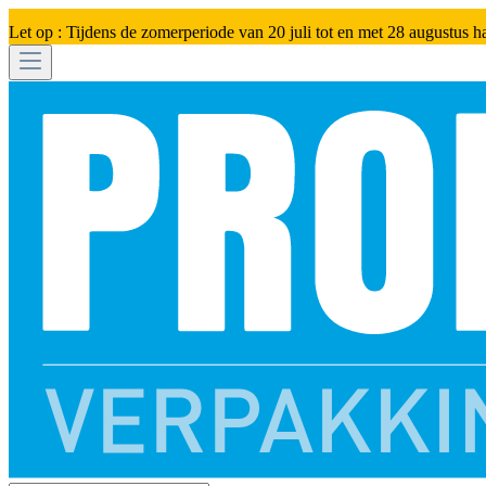
Let op : Tijdens de zomerperiode van 20 juli tot en met 28 augustus h