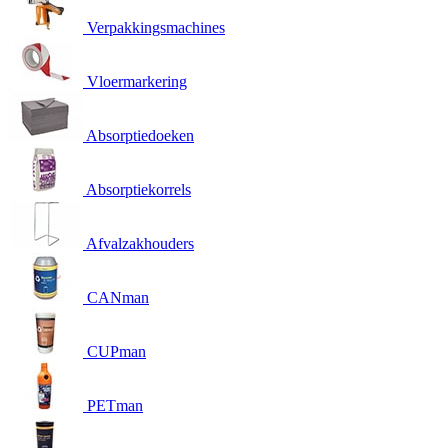
Verpakkingsmachines
Vloermarkering
Absorptiedoeken
Absorptiekorrels
Afvalzakhouders
CANman
CUPman
PETman