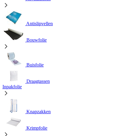
Antislipvellen
Bouwfolie
Buisfolie
Draagtassen
Inpakfolie
Knapzakken
Krimpfolie