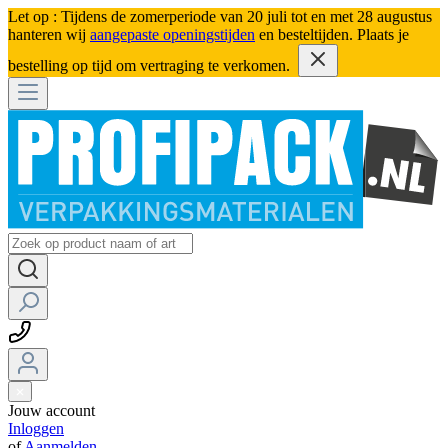
Let op : Tijdens de zomerperiode van 20 juli tot en met 28 augustus
hanteren wij
aangepaste openingstijden
en besteltijden. Plaats je
bestelling op tijd om vertraging te verkomen.
Jouw account
Inloggen
of
Aanmelden