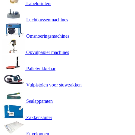
Labelprinters
Luchtkussenmachines
Omsnoeringsmachines
Opvulpapier machines
Palletwikkelaar
Vulpistolen voor stuwzakken
Sealapparaten
Zakkensluiter
Enveloppen