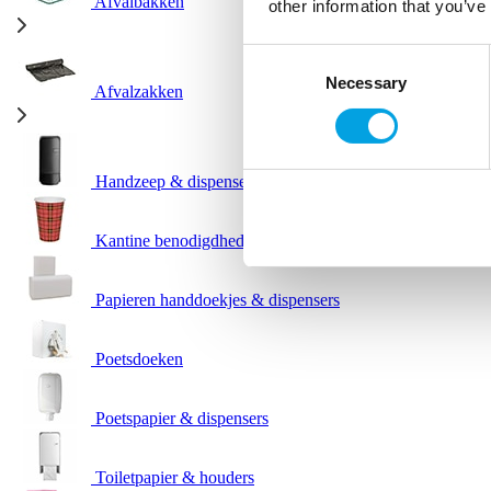
Afvalbakken
other information that you’ve
Consent
Necessary
Selection
Afvalzakken
Handzeep & dispensers
Kantine benodigdheden
Papieren handdoekjes & dispensers
Poetsdoeken
Poetspapier & dispensers
Toiletpapier & houders