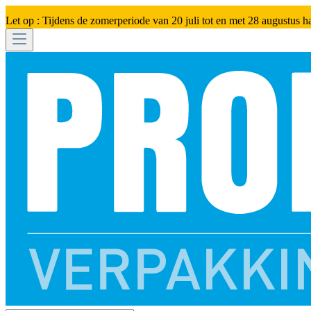
Let op : Tijdens de zomerperiode van 20 juli tot en met 28 augustus h