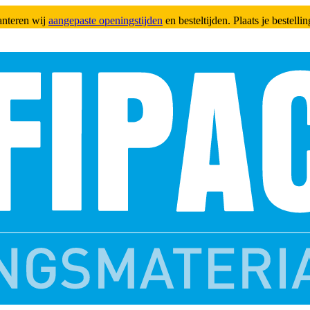
anteren wij
aangepaste openingstijden
en besteltijden. Plaats je bestell