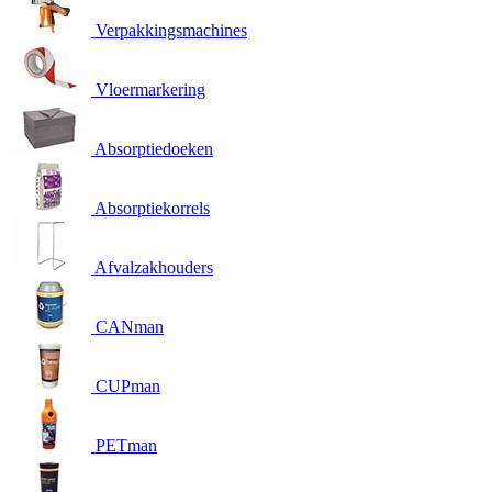
Verpakkingsmachines
Vloermarkering
Absorptiedoeken
Absorptiekorrels
Afvalzakhouders
CANman
CUPman
PETman