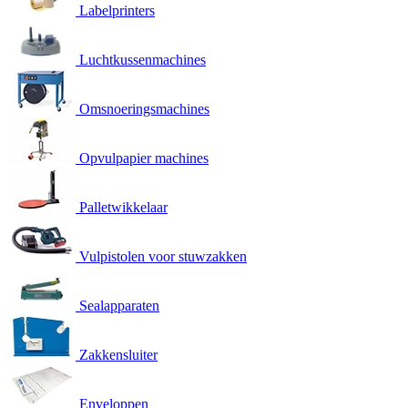
Labelprinters
Luchtkussenmachines
Omsnoeringsmachines
Opvulpapier machines
Palletwikkelaar
Vulpistolen voor stuwzakken
Sealapparaten
Zakkensluiter
Enveloppen