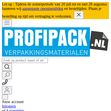
Let op : Tijdens de zomerperiode van 20 juli tot en met 28 augustus
hanteren wij
aangepaste openingstijden
en besteltijden. Plaats je
bestelling op tijd om vertraging te verkomen.
Jouw account
Inloggen
of
Aanmelden