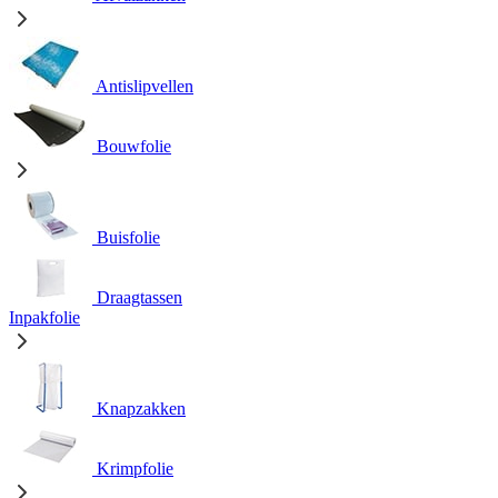
Antislipvellen
Bouwfolie
Buisfolie
Draagtassen
Inpakfolie
Knapzakken
Krimpfolie