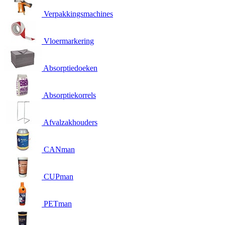
Verpakkingsmachines
Vloermarkering
Absorptiedoeken
Absorptiekorrels
Afvalzakhouders
CANman
CUPman
PETman