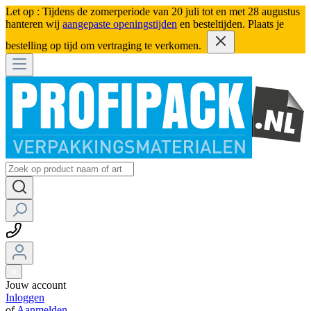
Let op : Tijdens de zomerperiode van 20 juli tot en met 28 augustus
hanteren wij
aangepaste openingstijden
en besteltijden. Plaats je
bestelling op tijd om vertraging te verkomen.
Jouw account
Inloggen
of
Aanmelden