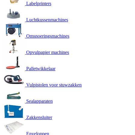
Labelprinters
Luchtkussenmachines
Omsnoeringsmachines
Opvulpapier machines
Palletwikkelaar
Vulpistolen voor stuwzakken
Sealapparaten
Zakkensluiter
Enveloppen