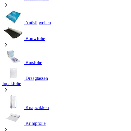
Antislipvellen
Bouwfolie
Buisfolie
Draagtassen
Inpakfolie
Knapzakken
Krimpfolie