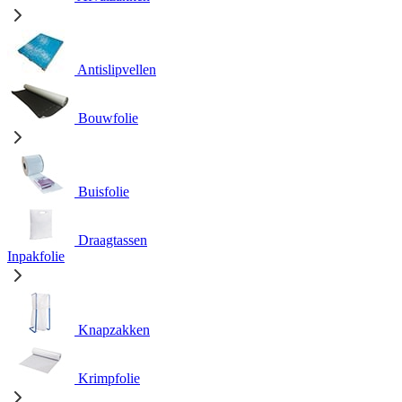
Antislipvellen
Bouwfolie
Buisfolie
Draagtassen
Inpakfolie
Knapzakken
Krimpfolie