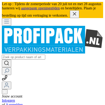
Let op : Tijdens de zomerperiode van 20 juli tot en met 28 augustus
hanteren wij
aangepaste openingstijden
en besteltijden. Plaats je
bestelling op tijd om vertraging te verkomen.
Jouw account
Inloggen
of
Aanmelden