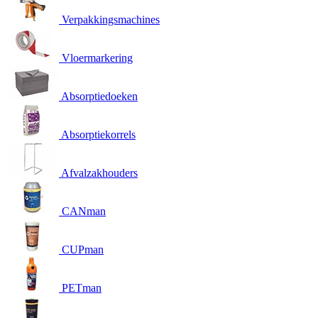
Verpakkingsmachines
Vloermarkering
Absorptiedoeken
Absorptiekorrels
Afvalzakhouders
CANman
CUPman
PETman