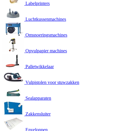
Labelprinters
Luchtkussenmachines
Omsnoeringsmachines
Opvulpapier machines
Palletwikkelaar
Vulpistolen voor stuwzakken
Sealapparaten
Zakkensluiter
Enveloppen